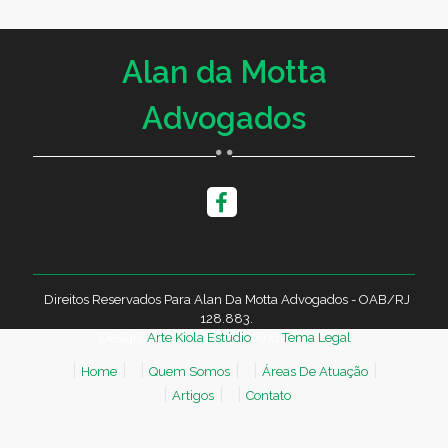
Alan da Motta
Advogados
Direitos Reservados Para Alan Da Motta Advogados - OAB/RJ
128.883.
Design:
Arte Kiola Estúdio
And
Tema Legal
.
Home
Quem Somos
Áreas De Atuação
Artigos
Contato