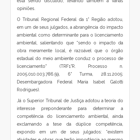
está sendo discutido, levando também a várias
opiniões.
O Tribunal Regional Federal da 1° Região adotou,
em um de seus julgados, a abrangência do impacto
ambiental como determinante para o licenciamento
ambiental, salientando que “sendo o impacto da
obra meramente local, é razoável que o órgão
estadual do meio ambiente conduz o processo de
licenciamento” (TRF1°R. Processo n.
2005.010.003.786.59, 6° Turma, 28.11.2005:
Desembargadora Federal Maria Isabel Galotti
Rodrigues).
Já o Superior Tribunal de Justiça adotou a teoria do
interesse preponderante para determinar a
competência do licenciamento ambiental, ainda
exclamando a tese da dúplice competência,
expondo em um de seus julgados: “existem
atividades e obras que terão importância ao mesmo